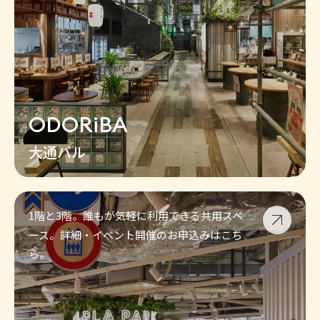
ODORiBA
大通バル
1階と3階。誰もが気軽に利用できる共用スペ
ース。詳細・イベント開催のお申込みはこち
ら。