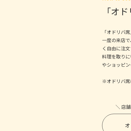
「オド
「オドリバ席」
一度の​来店で
く​自由に​注
料理を​取りに
や​ショッピン
※オドリバ席
＼ 店舗
オ