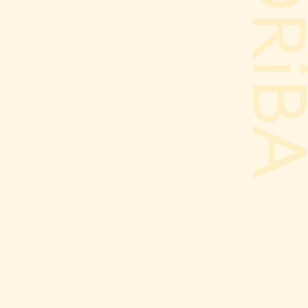
ODORi