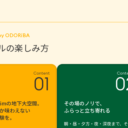
joy ODORiBA
ルの楽しみ方
Content
Cont
01
0
.5mの地下大空間。
その場のノリで、
か味わえない
ふらっと立ち寄れる
験を。
朝・昼・夕方・夜・深夜まで、