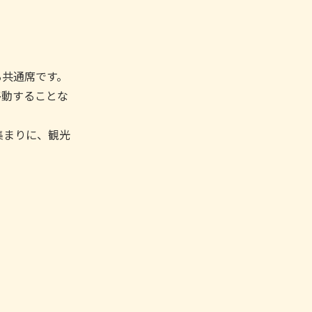
る​共通席です。
移動する​ことな
集まりに、​観光