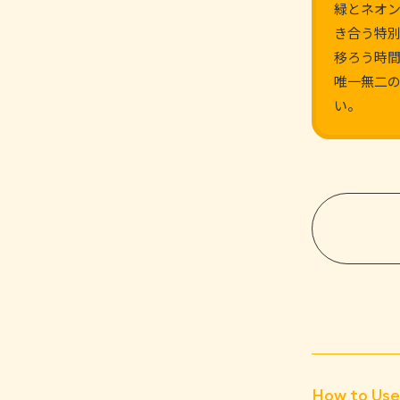
緑とネオ
き合う特
移ろう時
唯一無二
い。
How to Us