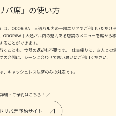
リバ席」の​使い方​
は、​ODORiBA｜大通バル内の​一部​エリアで​ご利用いただけ
、​ODORiBA｜大通バル内の​魅力ある​店舗の​メニューを席から​
文する​ことができます。​
​行く​ことも、​食器の​返却も​不要です。​ 仕事帰りに、​友人との​
グの​合間に、​シーンに​合わせて​思い​思いに​ご利用ください。​
は、​キャッシュレス決済のみの​対応です。​
詳細・​ご予約は​こちら！ ／
ドリバ席 予約サイト