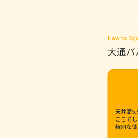
How to En
大通バ
天井高5
ここでし
特別な体