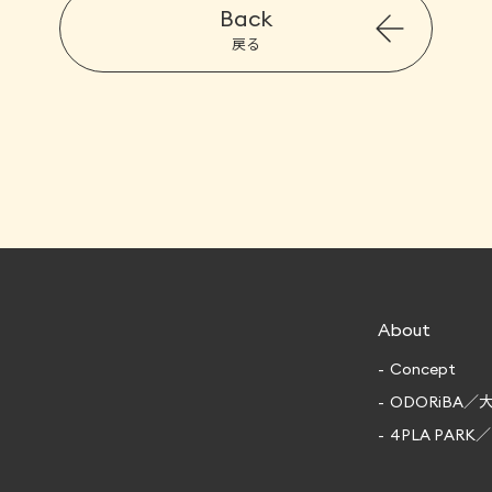
Back
戻る
About
Concept
ODORiBA／
4PLA PARK／