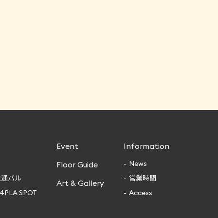
Event
Information
News
Floor Guide
大通バル
営業時間
Art & Gallery
4PLA SPOT
Access